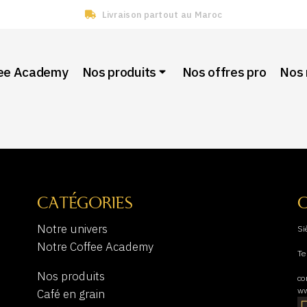
Livraison partout au Maroc
fee Academy
Nos produits
Nos offres pro
Nos
CATÉGORIES
Notre univers
Si
Notre Coffee Academy
Te
Nos produits
co
ww
Café en grain