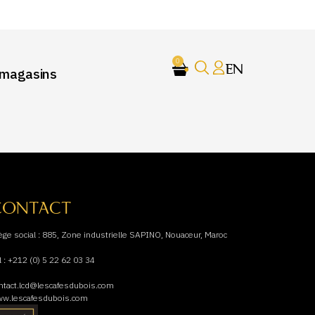
0
EN
 magasins
CONTACT
ège social : 885, Zone industrielle SAPINO, Nouaceur, Maroc
l : +212 (0) 5 22 62 03 34
ntact.lcd@lescafesdubois.com
w.lescafesdubois.com