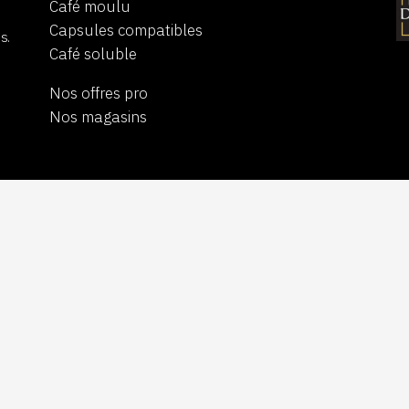
Café moulu
Capsules compatibles
s.
Café soluble
Nos offres pro
Nos magasins