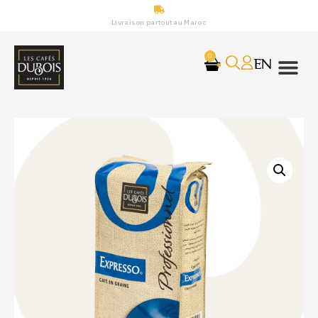
Livraison partout au Maroc
0
EN