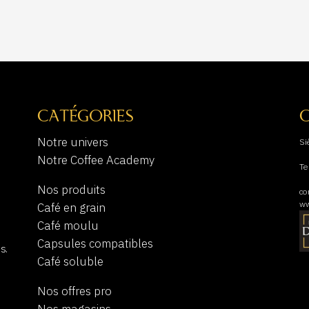
CATÉGORIES
Notre univers
Si
Notre Coffee Academy
Te
Nos produits
co
ww
Café en grain
Café moulu
Capsules compatibles
s.
Café soluble
Nos offres pro
Nos magasins