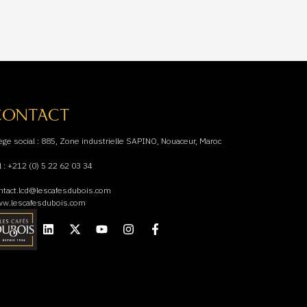
CONTACT
ège social : 885, Zone industrielle SAPINO, Nouaceur, Maroc
l : +212 (0) 5 22 62 03 34
ntact.lcd@lescafesdubois.com
w.lescafesdubois.com