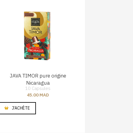
JAVA TIMOR pure origine
JAVA TI
1
Nicaragua
10 Capsules
45.00
MAD
J’ACHÈT
J’ACHÈTE