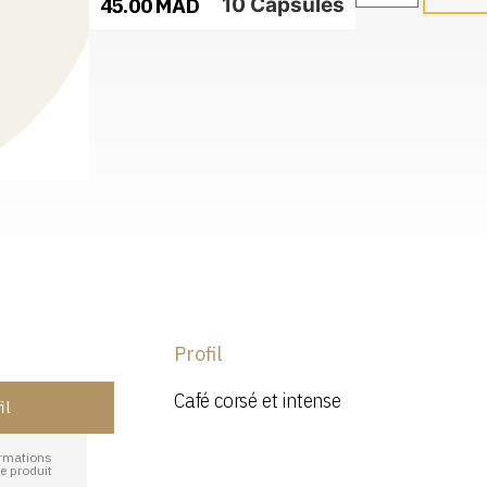
45.00
MAD
10 Capsules
Profil
Café corsé et intense
il
rmations
le produit