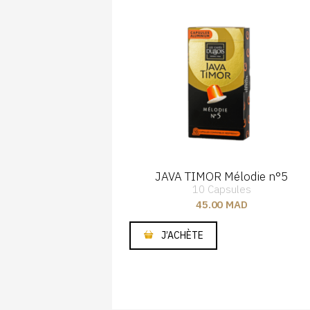
 origine
JAVA TIMOR Mélodie n°5
10 Capsules
a
45.00
MAD
es
D
J’ACHÈTE